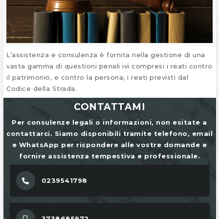
L’assistenza e consulenza è fornita nella gestione di una
vasta gamma di questioni penali ivi compresi i reati contro
il patrimonio, e contro la persona, i reati previsti dal
Codice della Strada.
CONTATTAMI
Per consulenze legali o informazioni, non esitate a
contattarci. Siamo disponibili tramite telefono, email
e WhatsApp per rispondere alle vostre domande e
fornire assistenza tempestiva e professionale.
0239541798
3738685972